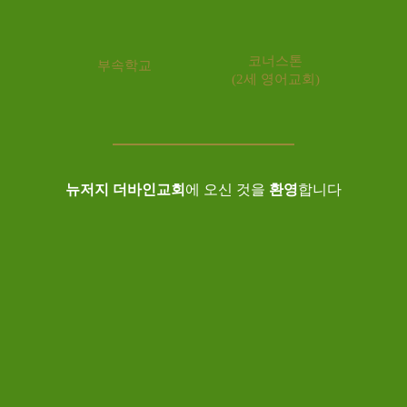
코너스톤
부속학교
(2세 영어교회)
뉴저지 더바인교회
에 오신 것을
환영
합니다